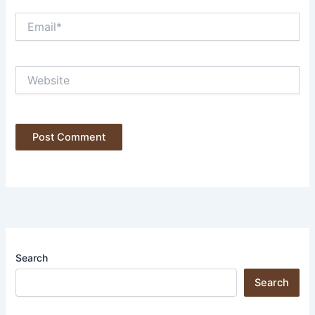
Email*
Website
Search
Search