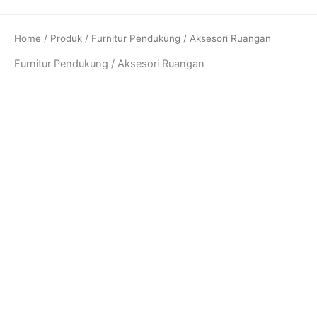
Skip
to
Home
/
Produk
/ Furnitur Pendukung / Aksesori Ruangan
content
Furnitur Pendukung / Aksesori Ruangan
Cabinet Minimalis
Cabinet Minimalis Kayu
Modern
Solid