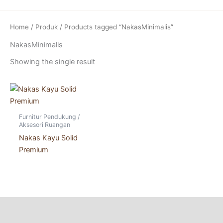
Skip
to
Home
/
Produk
/ Products tagged “NakasMinimalis”
content
NakasMinimalis
Showing the single result
Furnitur Pendukung /
Aksesori Ruangan
Nakas Kayu Solid
Premium